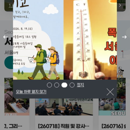
1
/
2
정지
Seoul Trail
서울둘레길,
지금
서울 속, 자연의 생기가 가득한
산책길을 걸어보세요.
바로가기
둘레길 추천코스
정지
오늘 하루 열지 않기
[260716] 숲길 위의
[260715] 강사 역량 강