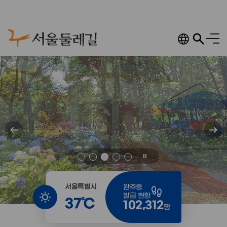
서울둘레길 공지 팝업
주메뉴 바로가기
본문 바로가기
푸터 바로가기
주메뉴
전체
메인비주얼 내용시작
정지
서울특별시
완주증
발급 현황
37℃
102,312
명