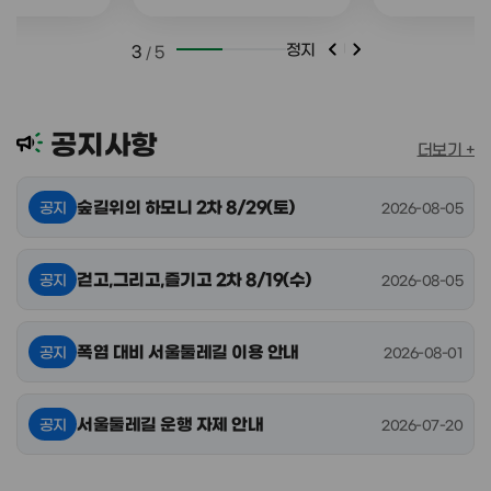
차
하모니 1회차
교육 1차
정지
/
3
5
프로그래스바
공지사항
공지사항
더보기 +
숲길위의 하모니 2차 8/29(토)
공지
2026-08-05
걷고,그리고,즐기고 2차 8/19(수)
공지
2026-08-05
폭염 대비 서울둘레길 이용 안내
공지
2026-08-01
서울둘레길 운행 자제 안내
공지
2026-07-20