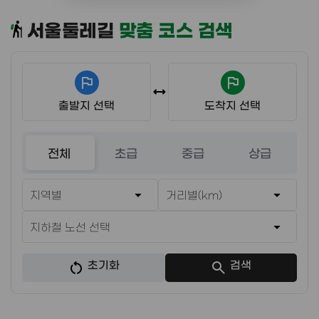
본문내용 시작
서울둘레길
맞춤 코스 검색
전체
초급
중급
상급
초기화
검색