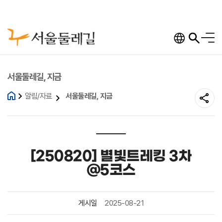
주메뉴 바로가기
본문 바로가기
푸터 바로가기
주메뉴
전체
서울둘레길, 지금
알림/자료
서울둘레길, 지금
[250820] 별빛트레킹 3차
@5코스
게시일
2025-08-21