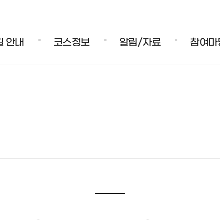
주메뉴 바로가기
본문 바로가기
푸터 바로가기
 안내
코스정보
알림/자료
참여마