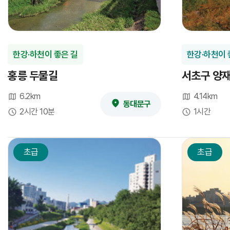
한강·하천이 좋은 길
한강·하천이 
홍릉 두물길
서초구 양
6.2km
4.14km
동대문구
2시간 10분
1시간
초급
초급