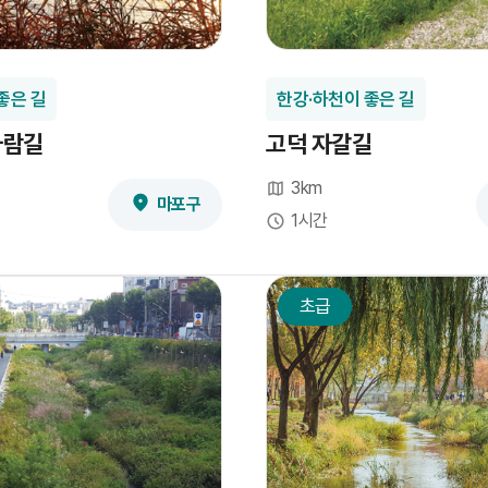
좋은 길
한강·하천이 좋은 길
바람길
고덕 자갈길
3km
마포구
1시간
초급