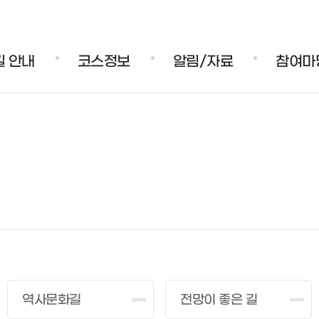
주메뉴 바로가기
본문 바로가기
푸터 바로가기
 안내
코스정보
알림/자료
참여마
역사문화길
전망이 좋은 길