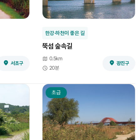
한강·하천이 좋은 길
뚝섬 숲속길
0.5km
서초구
광진구
20분
초급