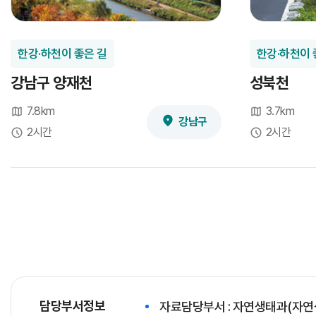
한강·하천이 좋은 길
한강·하천이 
강남구 양재천
성북천
7.8km
3.7km
강남구
2시간
2시간
담당부서정보
자료담당부서 : 자연생태과(자