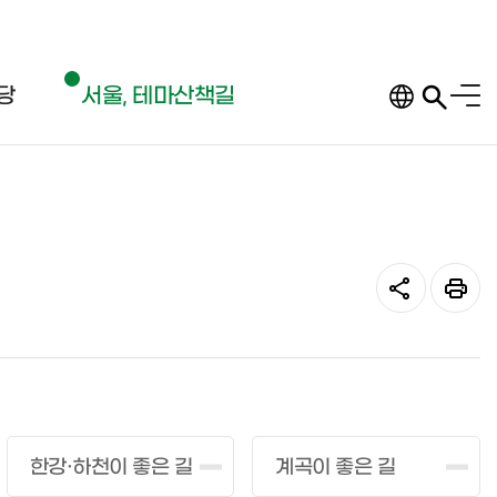
전체
당
서울, 테마산책길
한강·하천이 좋은 길
계곡이 좋은 길