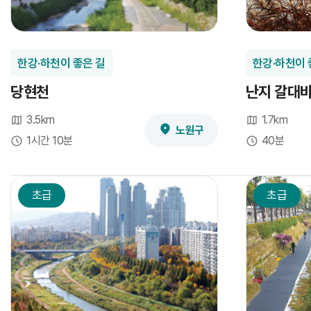
한강·하천이 좋은 길
한강·하천이 
당현천
난지 갈대
3.5km
1.7km
노원구
1시간 10분
40분
초급
초급