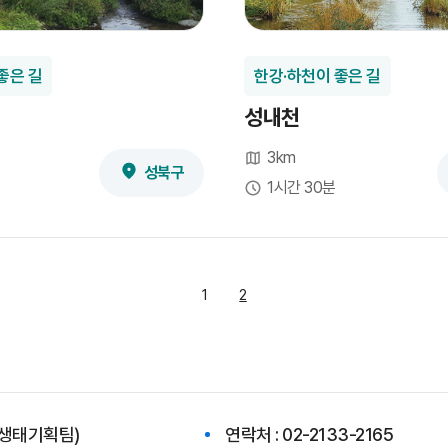
좋은 길
한강·하천이 좋은 길
성내천
3km
성북구
1시간 30분
1
2
연생태기획팀)
연락처 : 02-2133-2165