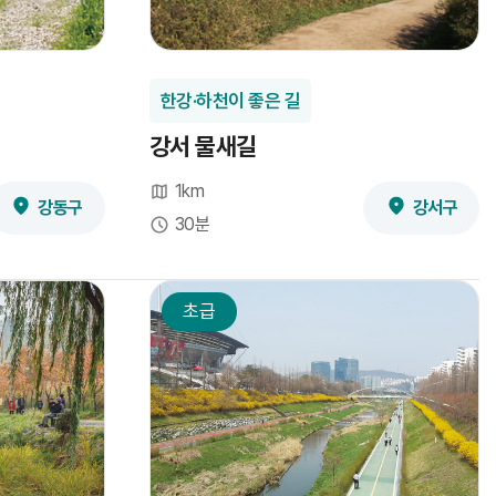
한강·하천이 좋은 길
강서 물새길
1km
강동구
강서구
30분
초급