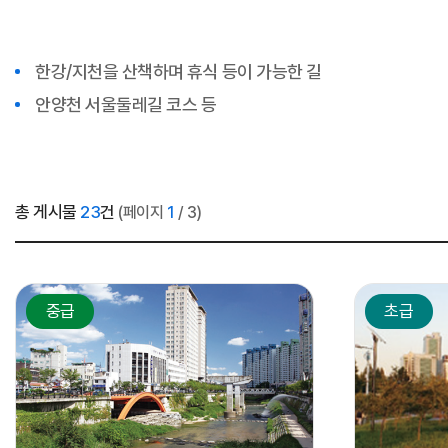
한강/지천을 산책하며 휴식 등이 가능한 길
안양천 서울둘레길 코스 등
총 게시물
23
건
(페이지
1
/ 3)
중급
초급