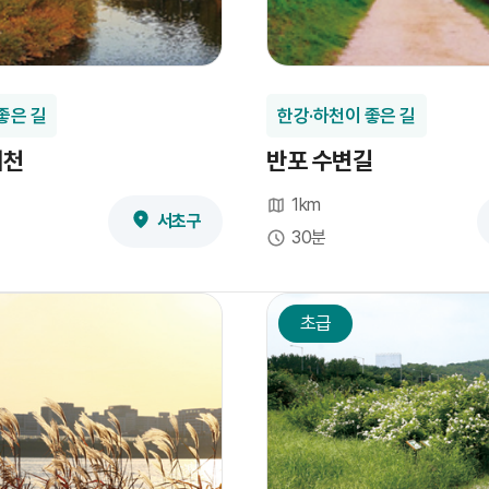
좋은 길
한강·하천이 좋은 길
재천
반포 수변길
1km
서초구
30분
초급